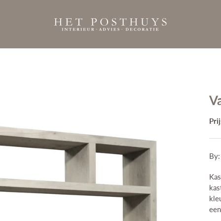
V
Pri
Producten
By
Eichholtz
Tuinmeubelen
Kas
Showroom
kas
Interieuradvies
kle
een
Projecten