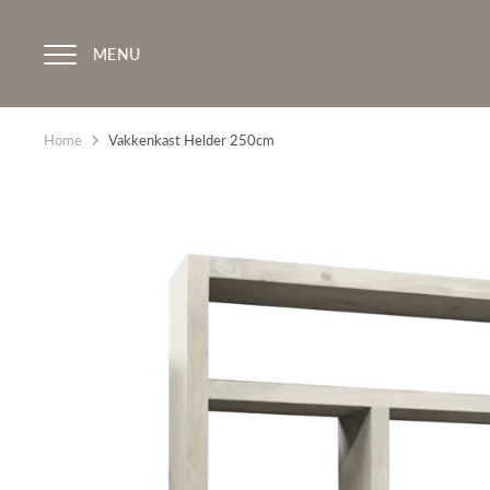
Skip
to
MENU
content
Home
Vakkenkast Helder 250cm