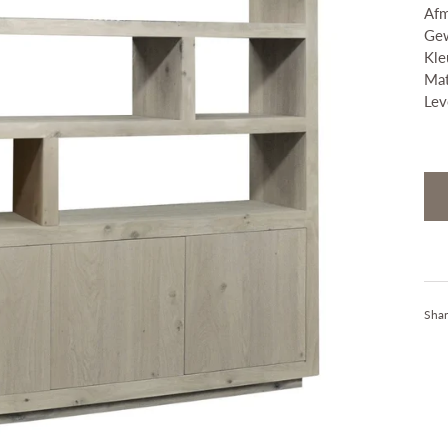
Stijlkamers
Afm
Merken
Gew
Kle
Blog
Mat
Contact
Lev
Shar