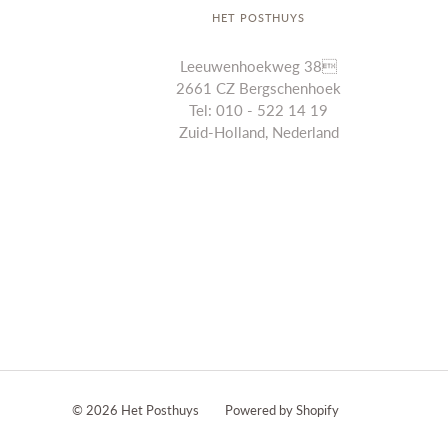
HET POSTHUYS
Leeuwenhoekweg 38
2661 CZ Bergschenhoek
Tel: 010 - 522 14 19
Zuid-Holland, Nederland
010-5221419
Info@hetposthuys.nl
© 2026
Het Posthuys
Powered by Shopify