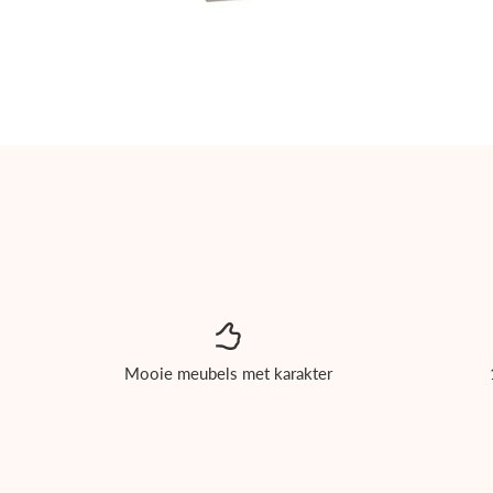
Producten
Eichholtz
Tuinmeubelen
Showroom
Interieuradvies
Mooie meubels met karakter
Projecten