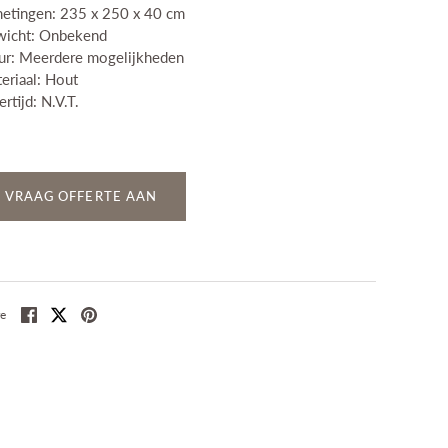
etingen: 235 x 250 x 40 cm
icht: Onbekend
ur: Meerdere mogelijkheden
eriaal: Hout
ertijd: N.V.T.
VRAAG OFFERTE AAN
Share
Share
Pin
e
on
on
it
Facebook
Twitter