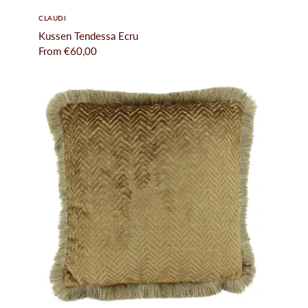
CLAUDI
Kussen Tendessa Ecru
From
€60,00
roducten
ichholtz
uinmeubelen
howroom
nterieuradvies
rojecten