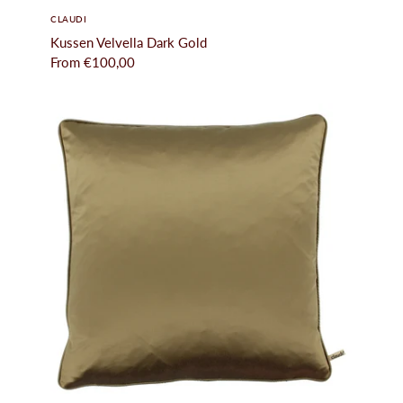
tijlkamers
CLAUDI
erken
Kussen Velvella Dark Gold
From
€100,00
log
ontact
ccount