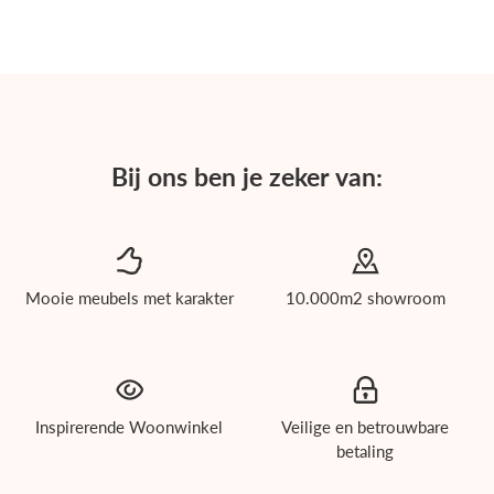
Facebook
Twitter
Bij ons ben je zeker van:
Mooie meubels met karakter
10.000m2 showroom
roducten
Inspirerende Woonwinkel
Veilige en betrouwbare
betaling
ichholtz