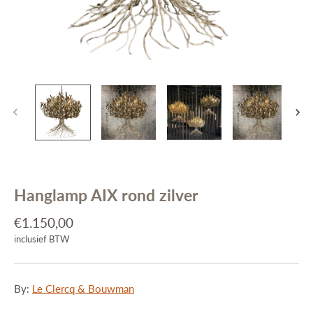
Interieuradvies
Projecten
Stijlkamers
Merken
Blog
Contact
Hanglamp AIX rond zilver
€1.150,00
inclusief BTW
By:
Le Clercq & Bouwman