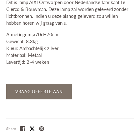
Dit is lamp AIX! Ontworpen door Nederlandse fabrikant Le
Clercq & Bouwman. Deze lamp zal worden geleverd zonder
lichtbronnen. Indien u deze alsnog geleverd zou willen
hebben horen wij graag van u.
Afmetingen: ø70cH70cm
Gewicht: 8.3kg
Kleur: Ambachtelijk zilver
Materiaal: Metaal
Levertijd: 2-4 weken
VRAAG OFFERTE AAN
Share
Share
Pin
Share
on
on
it