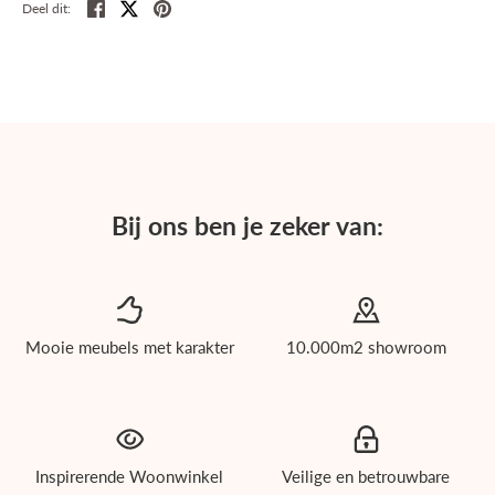
Deel
Tweet
Pin
Deel dit:
Bij ons ben je zeker van:
Mooie meubels met karakter
10.000m2 showroom
roducten
ichholtz
Inspirerende Woonwinkel
Veilige en betrouwbare