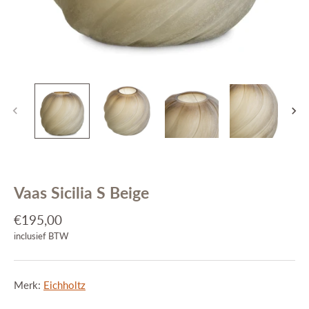
Interieuradvies
Projecten
Stijlkamers
Merken
Blog
Contact
Vaas Sicilia S Beige
€195,00
inclusief BTW
Merk:
Eichholtz