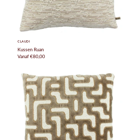
tijlkamers
erken
log
CLAUDI
ontact
Kussen Ruan
Vanaf
€80,00
nloggen