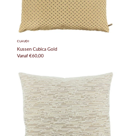
CLAUDI
Kussen Cubica Gold
roducten
Vanaf
€60,00
ichholtz
uinmeubelen
howroom
nterieuradvies
rojecten