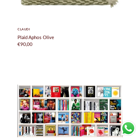
CLAUDI
Plaid Aphos Olive
€90,00
010-5221419
Info@hetposthuys.nl