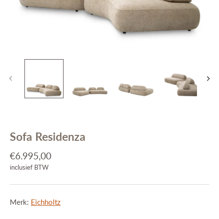
Interieuradvies
Projecten
Stijlkamers
Merken
Blog
Contact
Sofa Residenza
€6.995,00
inclusief BTW
Merk:
Eichholtz