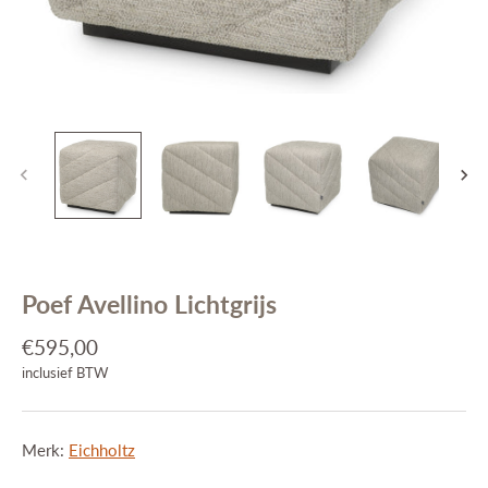
Interieuradvies
Projecten
Stijlkamers
Merken
Blog
Contact
Poef Avellino Lichtgrijs
€595,00
inclusief BTW
Merk:
Eichholtz