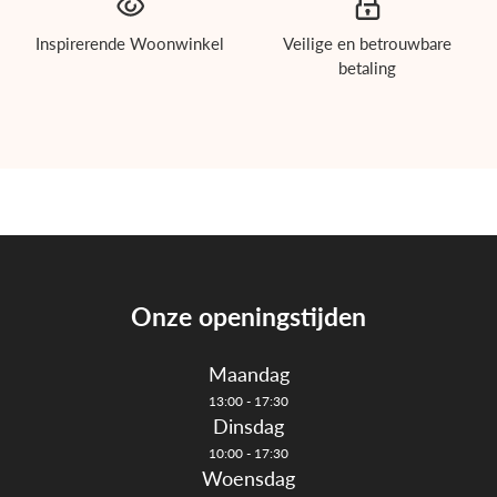
ichholtz
Inspirerende Woonwinkel
Veilige en betrouwbare
uinmeubelen
betaling
howroom
nterieuradvies
rojecten
tijlkamers
Onze openingstijden
erken
Maandag
log
13:00 - 17:30
Dinsdag
ontact
10:00 - 17:30
Woensdag
nloggen