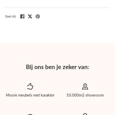
Deel
Tweet
Pin
Deel dit:
Bij ons ben je zeker van:
Mooie meubels met karakter
10.000m2 showroom
roducten