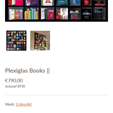
Interieuradvies
Projecten
Stijlkamers
Merken
Blog
Contact
Plexiglas Books ||
€790,00
inclusief BTW
Merk:
Cobra Art