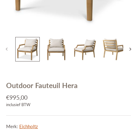
Interieuradvies
Projecten
Stijlkamers
Merken
Blog
Contact
Outdoor Fauteuil Hera
€995,00
inclusief BTW
Merk:
Eichholtz