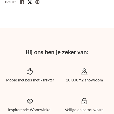
Deel
Tweet
Pin
Deel dit:
Bij ons ben je zeker van:
Mooie meubels met karakter
10.000m2 showroom
roducten
ichholtz
Inspirerende Woonwinkel
Veilige en betrouwbare