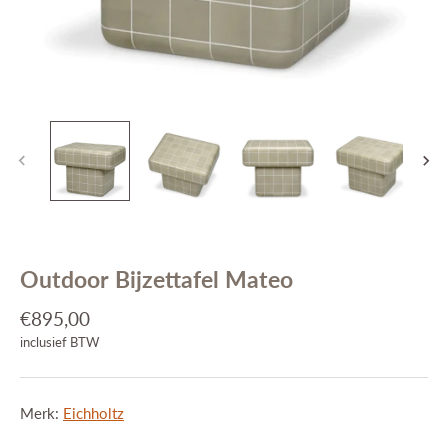
Interieuradvies
Projecten
Stijlkamers
Merken
Blog
Contact
Outdoor Bijzettafel Mateo
€895,00
inclusief BTW
Merk:
Eichholtz