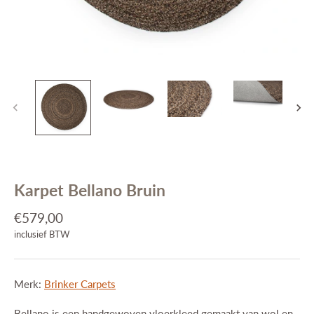
Interieuradvies
Projecten
Stijlkamers
Merken
Blog
Contact
Karpet Bellano Bruin
€579,00
inclusief BTW
Merk:
Brinker Carpets
Bellano is een handgewoven vloerkleed gemaakt van wol en