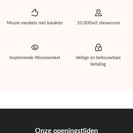
Mooie meubels met karakter
10.000m2 showroom
Inspirerende Woonwinkel
Veilige en betrouwbare
betaling
roducten
ichholtz
uinmeubelen
howroom
Onze openingstijden