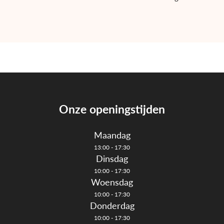
uinmeubelen
howroom
nterieuradvies
rojecten
tijlkamers
Onze openingstijden
erken
Maandag
13:00 - 17:30
log
Dinsdag
10:00 - 17:30
ontact
Woensdag
10:00 - 17:30
nloggen
Donderdag
10:00 - 17:30