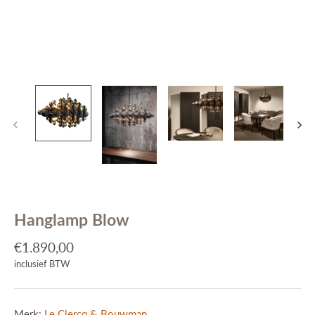
Interieuradvies
Projecten
Stijlkamers
Merken
Blog
Contact
Hanglamp Blow
€1.890,00
inclusief BTW
Merk:
Le Clercq & Bouwman