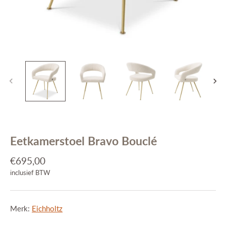
Interieuradvies
Projecten
Stijlkamers
Merken
Blog
Contact
Eetkamerstoel Bravo Bouclé
€695,00
inclusief BTW
Merk:
Eichholtz