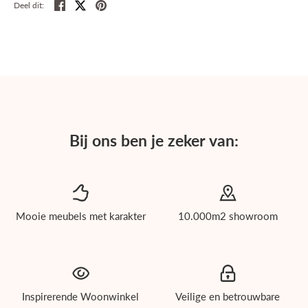
Deel
Tweet
Pin
Deel dit:
Bij ons ben je zeker van:
Mooie meubels met karakter
10.000m2 showroom
roducten
ichholtz
Inspirerende Woonwinkel
Veilige en betrouwbare