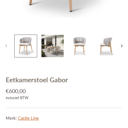
Interieuradvies
Projecten
Stijlkamers
Merken
Blog
Contact
Eetkamerstoel Gabor
€600,00
inclusief BTW
Merk:
Castle Line