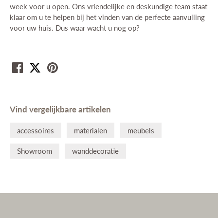
week voor u open. Ons vriendelijke en deskundige team staat
nterieuradvies
klaar om u te helpen bij het vinden van de perfecte aanvulling
voor uw huis. Dus waar wacht u nog op?
rojecten
tijlkamers
Deel
Tweet
Pin
erken
log
Vind vergelijkbare artikelen
ontact
accessoires
materialen
meubels
Showroom
wanddecoratie
nloggen